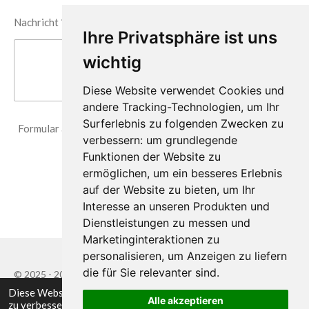
Nachricht *
Ihre Privatsphäre ist uns
wichtig
Diese Website verwendet Cookies und
andere Tracking-Technologien, um Ihr
Surferlebnis zu folgenden Zwecken zu
Formular absenden
verbessern:
um grundlegende
Funktionen der Website zu
ermöglichen
,
um ein besseres Erlebnis
Kontaktiere uns
auf der Website zu bieten
,
um Ihr
Interesse an unseren Produkten und
Dienstleistungen zu messen und
Marketinginteraktionen zu
personalisieren
,
um Anzeigen zu liefern
die für Sie relevanter sind
.
© 2025 - 2026 cafesommerfeld
Diese Website verwendet Cookies, um Ihr Erlebnis
Mit Unterstützung von
Webador
Alle akzeptieren
zu verbessern und maßgeschneiderte Werbung